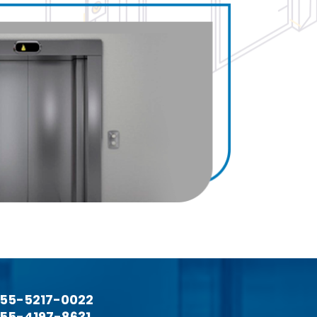
55-5217-0022
55-4197-8631